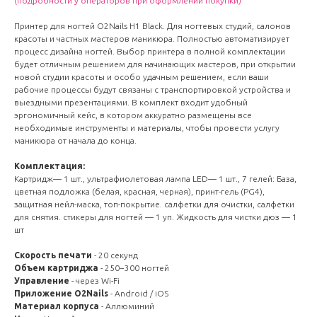
(подробности у операторов при оформлении покупки)
Принтер для ногтей O2Nails H1 Black. Для ногтевых студий, салонов
красоты и частных мастеров маникюра. Полностью автоматизирует
процесс дизайна ногтей. Выбор принтера в полной комплектации
будет отличным решением для начинающих мастеров, при открытии
новой студии красоты и особо удачным решением, если ваши
рабочие процессы будут связаны с транспортировкой устройства и
выездными презентациями. В комплект входит удобный
эргономичный кейс, в котором аккуратно размещены все
необходимые инструменты и материалы, чтобы провести услугу
маникюра от начала до конца.
Комплектация:
Картридж— 1 шт., ультрафиолетовая лампа LED— 1 шт., 7 гелей: База,
цветная подложка (белая, красная, черная), принт-гель (PG4),
защитная нейл-маска, топ-покрытие. салфетки для очистки, салфетки
для снятия. стикеры для ногтей — 1 уп. Жидкость для чистки дюз — 1
шт
Скорость печати
- 20 секунд
Объем картриджа
- 250−300 ногтей
Управление
- через Wi-Fi
Приложение O2Nails
- Android / iOS
Материал корпуса
- Аллюминий