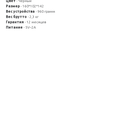
Цвет
- Черный
Размер
- 160*102*142
Вес устройства
- 960 грамм
Вес брутто
- 2,3 кг
Гарантия
- 12 месяцев
Питание
- 5V⎓2A