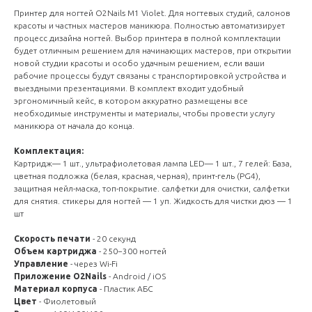
Принтер для ногтей O2Nails M1 Violet. Для ногтевых студий, салонов
красоты и частных мастеров маникюра. Полностью автоматизирует
процесс дизайна ногтей. Выбор принтера в полной комплектации
будет отличным решением для начинающих мастеров, при открытии
новой студии красоты и особо удачным решением, если ваши
рабочие процессы будут связаны с транспортировкой устройства и
выездными презентациями. В комплект входит удобный
эргономичный кейс, в котором аккуратно размещены все
необходимые инструменты и материалы, чтобы провести услугу
маникюра от начала до конца.
Комплектация:
Картридж— 1 шт., ультрафиолетовая лампа LED— 1 шт., 7 гелей: База,
цветная подложка (белая, красная, черная), принт-гель (PG4),
защитная нейл-маска, топ-покрытие. салфетки для очистки, салфетки
для снятия. стикеры для ногтей — 1 уп. Жидкость для чистки дюз — 1
шт
Скорость печати
- 20 секунд
Объем картриджа
- 250−300 ногтей
Управление
- через Wi-Fi
Приложение O2Nails
- Android / iOS
Материал корпуса
- Пластик АБС
Цвет
- Фиолетовый