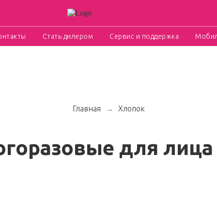
онтакты
Стать дилером
Сервис и поддержка
Мобил
Главная
Хлопок
→
горазовые для лица